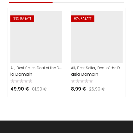
39
% RABATT
67
% RABATT
,
,
,
,
,
,
,
All
Best Seller
Deal of the Day
Domains
All
Best Seller
Webhosting
Deal of the Day
Do
A
io Domain
asia Domain
Bewertet
Bewertet
49,90
€
8,99
€
81,90
€
26,90
€
mit
mit
0
0
von
von
5
5