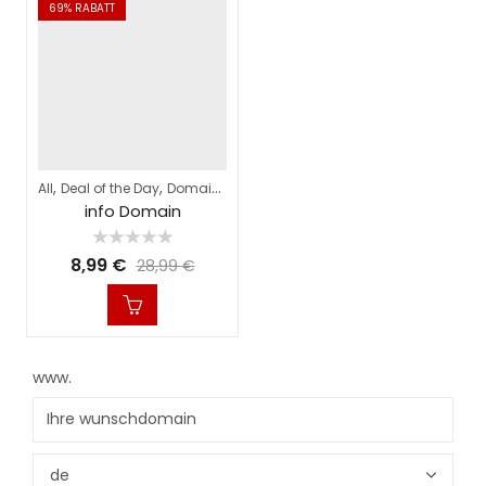
69
% RABATT
,
,
All
Deal of the Day
Domains
info Domain
Bewertet
8,99
€
28,99
€
mit
0
von
5
www.