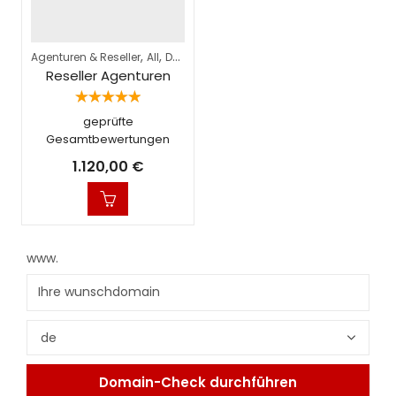
,
,
,
,
Agenturen & Reseller
All
Dedicated Server
Reseller Hosting
vServer
Reseller Agenturen
Bewertet
geprüfte
mit
5.00
von 5
Gesamtbewertungen
1.120,00
€
www.