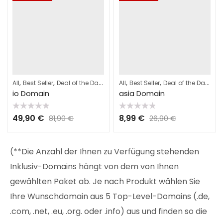
,
,
,
,
,
,
,
All
Best Seller
Deal of the Day
Domains
All
Best Seller
Webhosting
Deal of the Day
Do
io Domain
asia Domain
Bewertet
Bewertet
49,90
€
8,99
€
81,90
€
26,90
€
mit
mit
0
0
von
von
5
5
(**Die Anzahl der Ihnen zu Verfügung stehenden
Inklusiv-Domains hängt von dem von Ihnen
gewählten Paket ab. Je nach Produkt wählen Sie
Ihre Wunschdomain aus 5 Top-Level-Domains (.de,
.com, .net, .eu, .org. oder .info) aus und finden so die