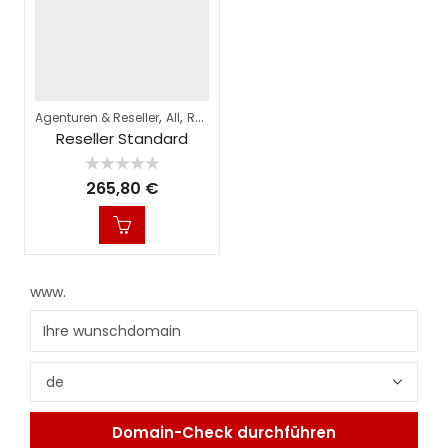
,
,
Agenturen & Reseller
All
Reseller Hosting
Reseller Standard
Bewertet
265,80
€
mit
0
von
5
www.