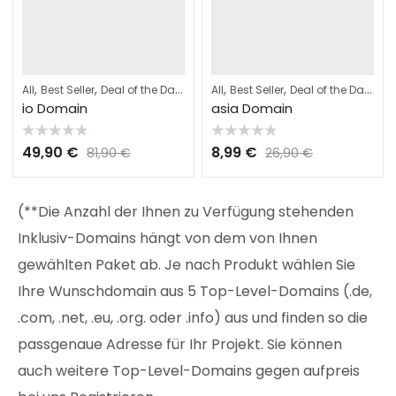
,
,
,
,
,
,
,
All
Best Seller
Deal of the Day
Domains
All
Best Seller
Webhosting
Deal of the Day
Do
io Domain
asia Domain
Bewertet
Bewertet
49,90
€
8,99
€
81,90
€
26,90
€
mit
mit
0
0
von
von
5
5
(**Die Anzahl der Ihnen zu Verfügung stehenden
Inklusiv-Domains hängt von dem von Ihnen
gewählten Paket ab. Je nach Produkt wählen Sie
Ihre Wunschdomain aus 5 Top-Level-Domains (.de,
.com, .net, .eu, .org. oder .info) aus und finden so die
passgenaue Adresse für Ihr Projekt. Sie können
auch weitere Top-Level-Domains gegen aufpreis