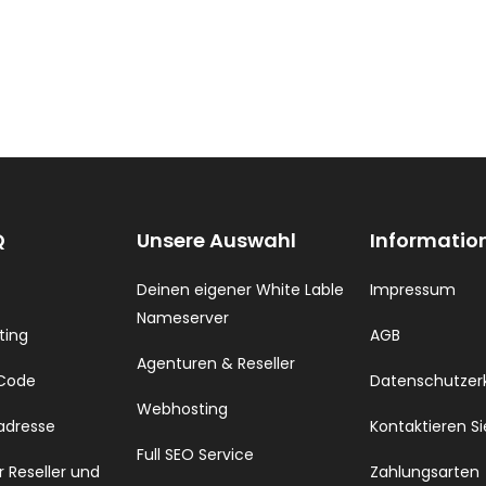
Q
Unsere Auswahl
Informatio
Deinen eigener White Lable
Impressum
Nameserver
ting
AGB
Agenturen & Reseller
 Code
Datenschutzer
Webhosting
 adresse
Kontaktieren Si
Full SEO Service
 Reseller und
Zahlungsarten