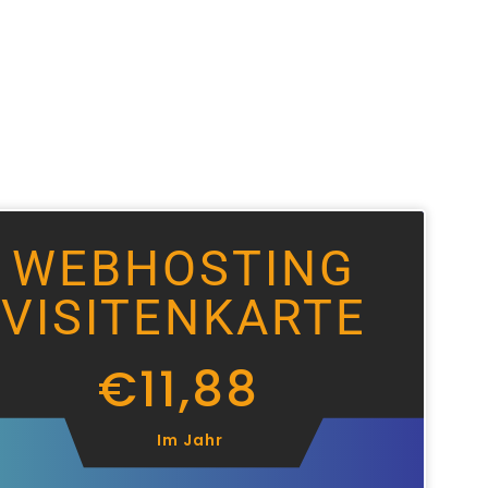
WEBHOSTING
VISITENKARTE
€
11,88
Im
Jahr