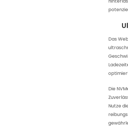
hinterla
potenzie
U
Das Web 
ultrasch
Geschwin
Ladezeit
optimier
Die NVMe
Zuverläs
Nutze di
reibungs
gewährle