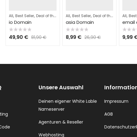
,
,
,
,
,
,
,
,
All
Best Seller
Deal of the Day
All
Domains
Best Seller
Webhosting
Deal of the Day
All
Domai
Best
io Domain
asia Domain
email
Bewertet
Bewertet
Bewerte
49,90
€
8,99
€
9,99
81,90
€
26,90
€
mit
mit
mit
0
0
0
von
von
von
5
5
5
Q
Unsere Auswahl
Informatio
Deinen eigener White Lable
Impressum
Nameserver
ting
AGB
Agenturen & Reseller
 Code
Datenschutzer
Webhosting