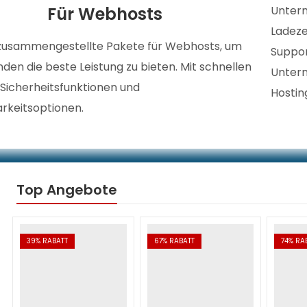
Für Webhosts
Untern
Ladeze
 zusammengestellte Pakete für Webhosts, um
Suppor
nden die beste Leistung zu bieten. Mit schnellen
Unter
 Sicherheitsfunktionen und
Hostin
arkeitsoptionen.
Top Angebote
39
% RABATT
67
% RABATT
74
% RA