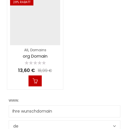
28
% RABATT
,
All
Domains
org Domain
Bewertet
13,60
€
18,99
€
mit
0
von
5
www.