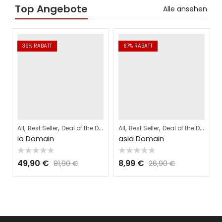
Top Angebote
Alle ansehen
39
% RABATT
67
% RABATT
,
,
,
,
,
,
,
All
Best Seller
Deal of the Day
Domains
All
Best Seller
Webhosting
Deal of the Day
Do
A
io Domain
asia Domain
Bewertet
Bewertet
49,90
€
8,99
€
81,90
€
26,90
€
mit
mit
0
0
von
von
5
5