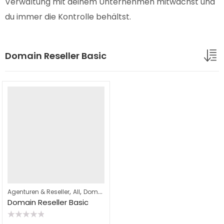
Verwaltung mit deinem Unternehmen mitwächst und
du immer die Kontrolle behältst.
Domain Reseller Basic
,
,
,
,
Agenturen & Reseller
All
Domain Reseller
Reseller Hosting
Webhostin
Domain Reseller Basic
Bewertet