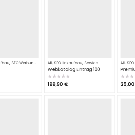
,
,
,
,
,
ufbau
SEO Werbung
Service
All
SEO Linkaufbau
Service
All
SEO
Webkatalog Eintrag 100
Premi
Bewertet
Bewerte
199,90
€
25,0
mit
mit
0
0
von
von
5
5