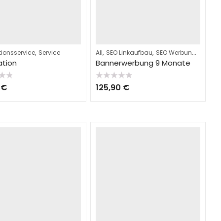
,
,
,
,
tionsservice
Service
All
SEO Linkaufbau
SEO Werbung
Servic
lation
Bannerwerbung 9 Monate
t
Bewertet
0
€
125,90
€
mit
0
von
5