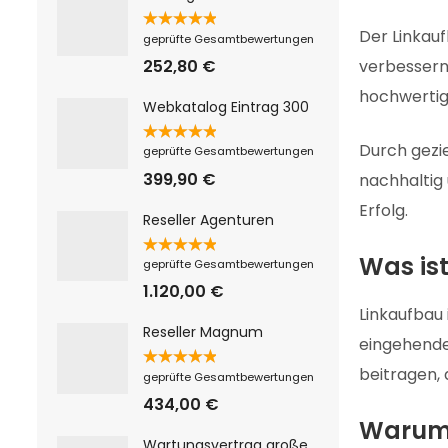
Der Linkau
Bewertet
geprüfte Gesamtbewertungen
mit
5.00
von 5
252,80
€
verbessern.
hochwertige
Webkatalog Eintrag 300
Bewertet
Durch gezi
geprüfte Gesamtbewertungen
mit
5.00
von 5
399,90
€
nachhaltig 
Erfolg.
Reseller Agenturen
Was is
Bewertet
geprüfte Gesamtbewertungen
mit
5.00
von 5
1.120,00
€
Linkaufbau 
Reseller Magnum
eingehende
beitragen,
Bewertet
geprüfte Gesamtbewertungen
mit
5.00
von 5
434,00
€
Warum 
Wartungsvertrag große Webseiten