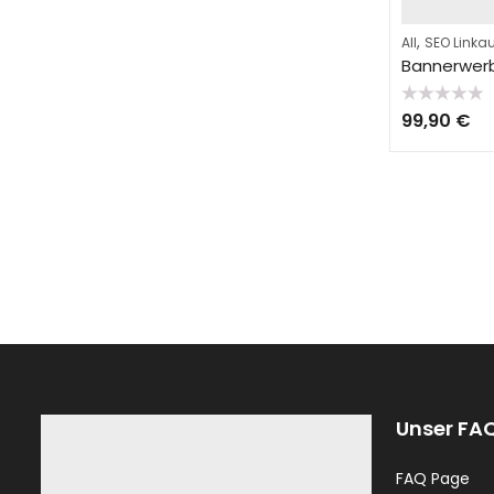
,
All
SEO Linka
Bannerwer
Bewertet
99,90
€
mit
0
von
5
Unser FA
FAQ Page