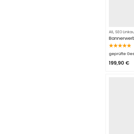
,
All
SEO Linka
Bannerwer
Bewertet
geprüfte G
mit
5.00
von 5
199,90
€