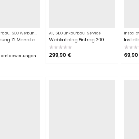
,
,
,
,
ufbau
SEO Werbung
Service
All
SEO Linkaufbau
Service
Installa
bung 12 Monate
Webkatalog Eintrag 200
Instal
Bewertet
Bewerte
299,90
€
69,9
esamtbewertungen
mit
mit
0
0
von
von
5
5