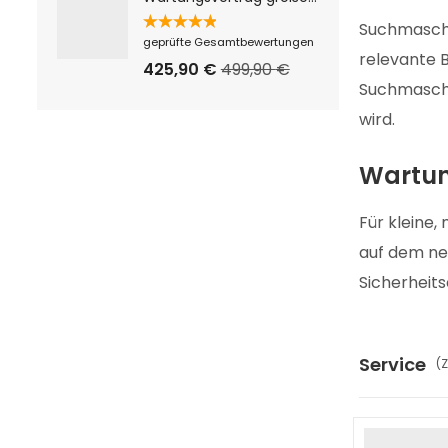
Suchmaschi
Bewertet
geprüfte Gesamtbewertungen
mit
5.00
relevante B
von 5
425,90
€
499,90
€
Suchmaschi
wird.
Wartun
Für kleine
auf dem ne
Sicherheit
Service
(Z