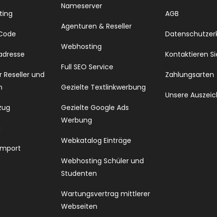
Nameserver
ting
AGB
Agenturen & Reseller
 Code
Datenschutzer
Webhosting
 adresse
Kontaktieren Si
Full SEO Service
 Reseller und
Zahlungsarten
n
Gezielte Textlinkwerbung
Unsere Auszei
zug
Gezielte Google Ads
Werbung
g
Webkatalog Einträge
Import
Webhosting Schüler und
Studenten
Wartungsvertrag mittlerer
Webseiten