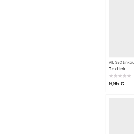
,
All
SEO Linka
Textlink
Bewertet
9,95
€
mit
0
von
5