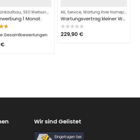
,
,
,
,
 Linkaufbau
SEO Werbung
Service
All
Service
Wartung Ihrer Homepage
rwerbung 1 Monat
Wartungsvertrag kleiner Webseiten
t
Bewertet
229,90
€
te Gesamtbewertungen
0
mit
0
von
0
€
5
nen
Wir sind Gelistet