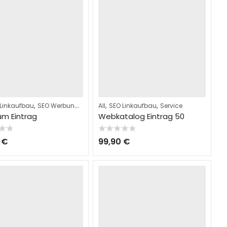
,
,
,
,
 Linkaufbau
SEO Werbung
Service
All
SEO Linkaufbau
Service
um Eintrag
Webkatalog Eintrag 50
t
Bewertet
0
€
99,90
€
mit
0
von
5