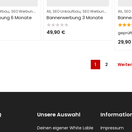
,
,
,
,
,
,
ufbau
SEO Werbung
Service
All
SEO Linkaufbau
SEO Werbung
Service
All
SEO
bung 6 Monate
Bannerwerbung 3 Monate
Banne
Bewertet
Bewerte
49,90
€
geprüf
mit
mit
5.0
0
von 5
von
29,9
5
1
2
Weiter
Q
Unsere Auswahl
Informatio
Deinen eigener White Lable
Impressum