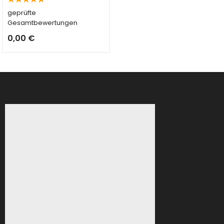
Bewertet
geprüfte
mit
5.00
von 5
Gesamtbewertungen
0,00
€