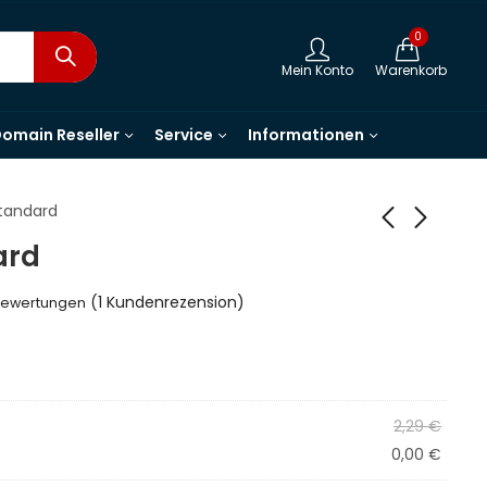
0
Mein Konto
Warenkorb
omain Reseller
Service
Informationen
Standard
ard
(
1
Kundenrezension)
bewertungen
2,29
€
0,00
€