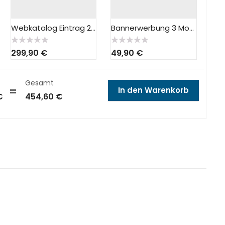
Webkatalog Eintrag 200
Bannerwerbung 3 Monate
Bewertet
Bewertet
299,90
€
49,90
€
mit
mit
0
0
von
von
5
5
Gesamt
In den Warenkorb
€
454,60
€