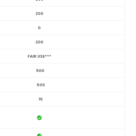
200
0
200
FAIR USE***
500
500
15