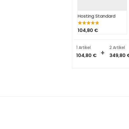
Hosting Standard
Bewertet
104,80
€
mit
5.00
von 5
1 Artikel
2
Artikel
104,80
€
349,80