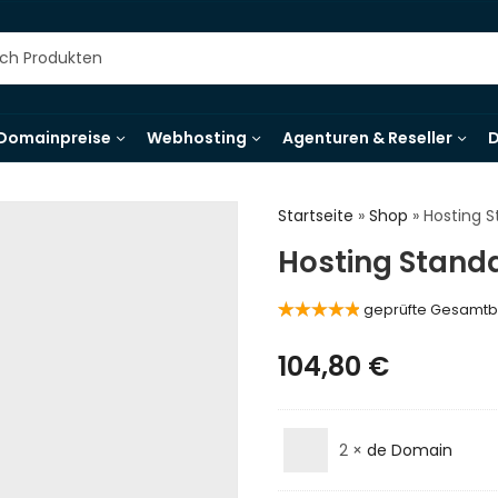
Domainpreise
Webhosting
Agenturen & Reseller
D
Startseite
»
Shop
»
Hosting 
Hosting Stand
geprüfte Gesamt
Bewertet
1
mit
5.00
von 5,
104,80
€
basierend
auf
Kundenbewertung
2
×
de Domain