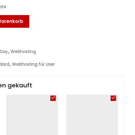
nate
Warenkorb
 Day
,
Webhosting
ndard
,
Webhosting für User
en gekauft