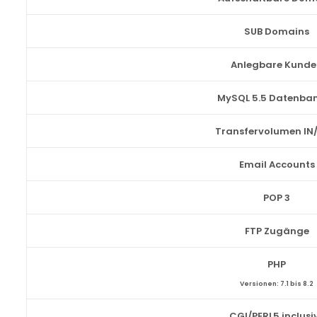
SUB Domains
Anlegbare Kund
MySQL 5.5 Datenba
Transfervolumen IN
Email Accounts
POP 3
FTP Zugänge
PHP
Versionen: 7.1 bis 8.2
CGI/PERL5 inclusi