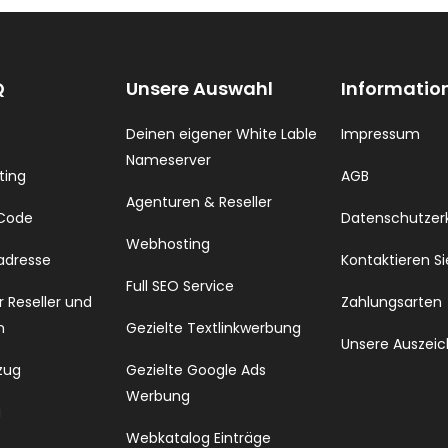
Q
Unsere Auswahl
Informatio
Deinen eigener White Lable
Impressum
Nameserver
ting
AGB
Agenturen & Reseller
 Code
Datenschutzer
Webhosting
 adresse
Kontaktieren Si
Full SEO Service
 Reseller und
Zahlungsarten
n
Gezielte Textlinkwerbung
Unsere Auszei
zug
Gezielte Google Ads
Werbung
g
Webkatalog Einträge