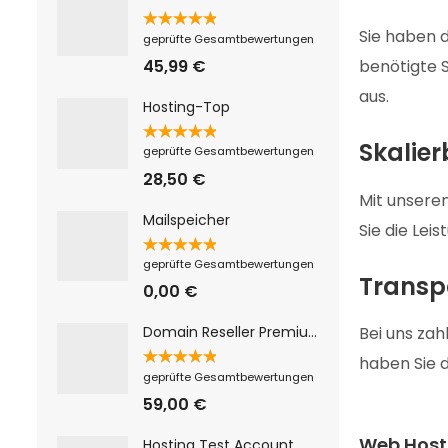
Sie haben d
Bewertet
geprüfte Gesamtbewertungen
mit
5.00
von 5
45,99
€
benötigte 
aus.
Hosting-Top
Skalie
Bewertet
geprüfte Gesamtbewertungen
mit
5.00
von 5
28,50
€
Mit unsere
Mailspeicher
Sie die Lei
Bewertet
geprüfte Gesamtbewertungen
mit
5.00
Transp
von 5
0,00
€
Bei uns zah
Domain Reseller Premium
haben Sie d
Bewertet
geprüfte Gesamtbewertungen
mit
5.00
von 5
59,00
€
Web Host
Hosting Test Account