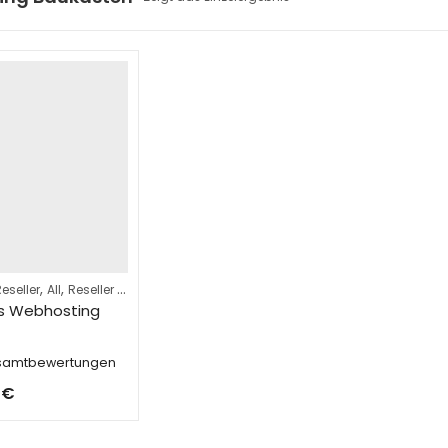
,
,
,
,
eseller
All
Reseller Hosting
Web Hosting Baukasten
Webhosting
les Webhosting
esamtbewertungen
0
€