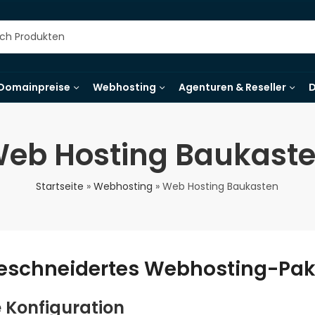
Domainpreise
Webhosting
Agenturen & Reseller
D
eb Hosting Baukast
Startseite
»
Webhosting
»
Web Hosting Baukasten
schneidertes Webhosting-Pak
e Konfiguration