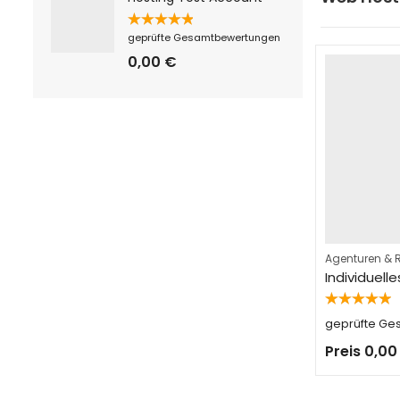
Bewertet
geprüfte Gesamtbewertungen
mit
5.00
von 5
0,00
€
Agenturen & R
Individuel
Bewertet
geprüfte G
mit
5.00
von 5
Preis
0,0