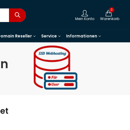
0
Mein Konto
Warenkorb
omain Reseller
Service
Informationen
en
et