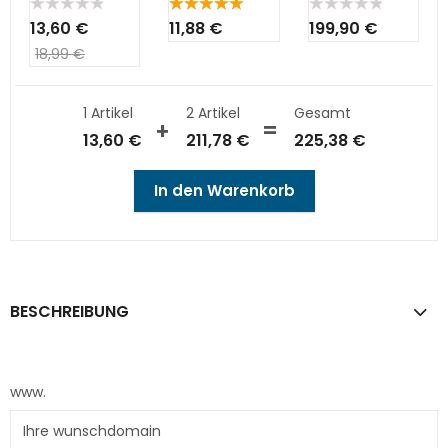
Bewertet
Bewertet
Bewertet
13,60
€
11,88
€
199,90
€
mit
mit
5.00
mit
0
von 5
0
18,99
€
von
von
5
5
1 Artikel
2
Artikel
Gesamt
13,60
€
211,78
€
225,38
€
In den Warenkorb
BESCHREIBUNG
www.