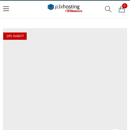
0
28
% RABATT