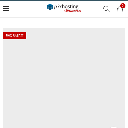
0
56
% RABATT