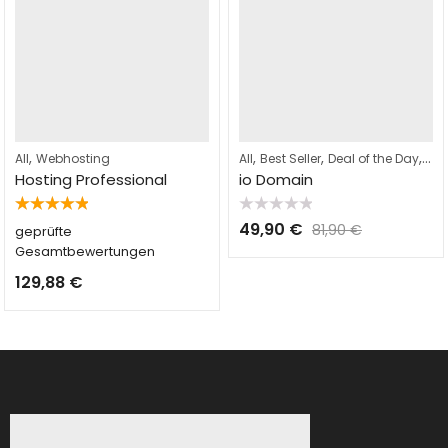
,
,
,
,
All
Webhosting
All
Best Seller
Deal of the Day
Do
Hosting Professional
io Domain
Bewertet
Bewertet
49,90
€
81,90
€
geprüfte
mit
5.00
mit
von 5
0
Gesamtbewertungen
von
5
129,88
€